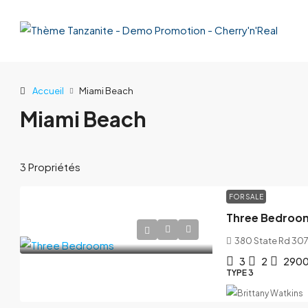
Accueil
Miami Beach
Miami Beach
3 Propriétés
FOR SALE
Three Bedroo
380 State Rd 307
3
2
290
TYPE 3