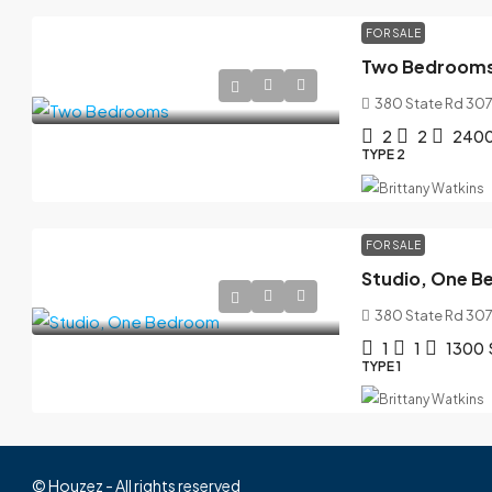
FOR SALE
Two Bedroom
380 State Rd 307
2
2
240
TYPE 2
FOR SALE
Studio, One 
380 State Rd 307
1
1
1300
TYPE 1
© Houzez - All rights reserved