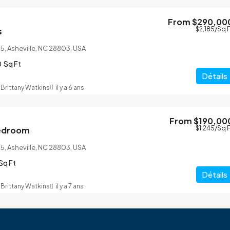
From
$290,00
$2,185
/Sq F
s
5, Asheville, NC 28803, USA
0
Sq Ft
Détails
Brittany Watkins
il y a 6 ans
From
$190,00
$1,245
/Sq F
Bedroom
5, Asheville, NC 28803, USA
Sq Ft
Détails
Brittany Watkins
il y a 7 ans