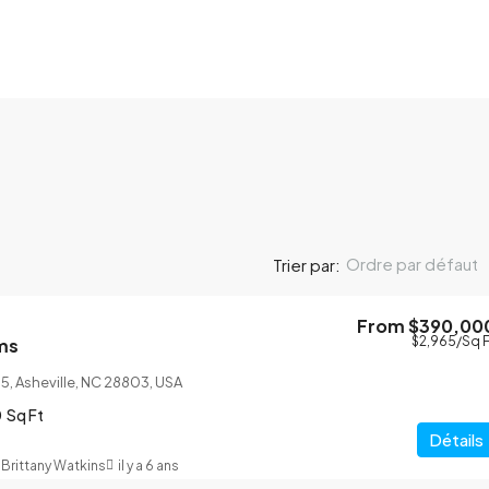
Ordre par défaut
Trier par:
From
$390,00
$2,965
/Sq F
ms
5, Asheville, NC 28803, USA
0
Sq Ft
Détails
Brittany Watkins
il y a 6 ans