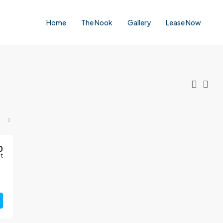
Home
The Nook
Gallery
Lease Now
0
t