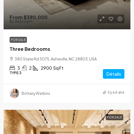
From
$390,000
$2,965
/Sq Ft
FOR SALE
Three Bedrooms
380 State Rd 3075, Asheville, NC 28803, USA
3
2
2900
Sq Ft
TYPE 3
Détails
il y a 6 ans
Brittany Watkins
FOR SALE