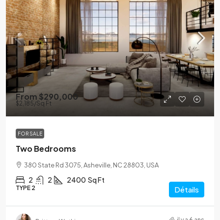
From
$290,000
$2,185
/Sq Ft
FOR SALE
Two Bedrooms
380 State Rd 3075, Asheville, NC 28803, USA
2
2
2400
Sq Ft
TYPE 2
Détails
il y a 6 ans