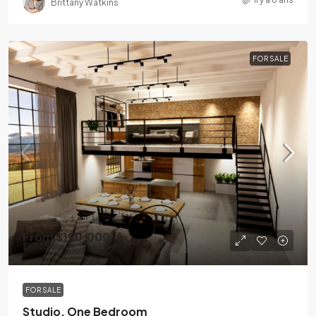
Brittany Watkins
FOR SALE
From
$190,000
$1,245
/Sq Ft
FOR SALE
Studio, One Bedroom