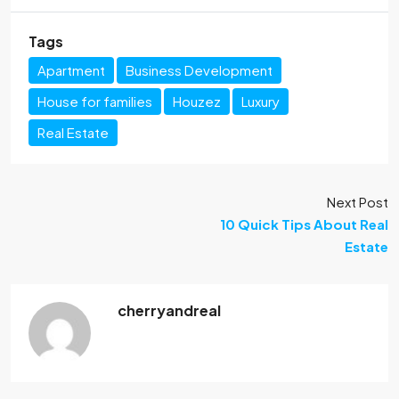
Tags
Apartment
Business Development
House for families
Houzez
Luxury
Real Estate
Next Post
10 Quick Tips About Real
Estate
cherryandreal