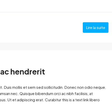
Lire la suite
 ac hendrerit
t. Duis mollis et sem sed sollicitudin. Donec non odio neque.
cumsan nec. Quisque bibendum orci ac nibh facilisis, at
. Ut et adipiscing erat. Curabitur this is a text link libero