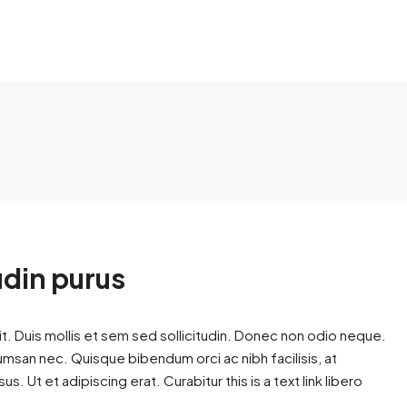
udin purus
t. Duis mollis et sem sed sollicitudin. Donec non odio neque.
cumsan nec. Quisque bibendum orci ac nibh facilisis, at
. Ut et adipiscing erat. Curabitur this is a text link libero